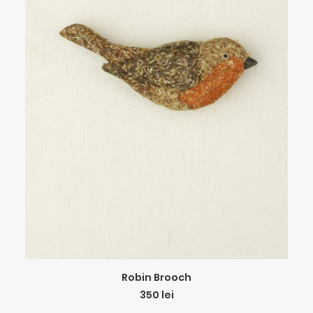
ADD TO CART
Robin Brooch
350
lei