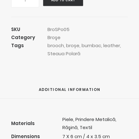
ADD TO CART
Star
Brooch
quantity
SKU
BroSPo05
Category
Broşe
Tags
brooch
,
broșe
,
bumbac
,
leather
,
Steaua Polară
ADDITIONAL INFORMATION
Piele, Prindere Metalică,
Materials
Răşină, Textil
Dimensions
7 X 6 cm / 4 x 3.5 cm