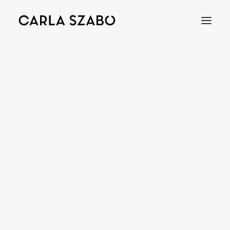
Bracelets
Earrings
Necklaces
Rings
Brooches
Objects
Wedding Rings
Accessories
Engagement Rings