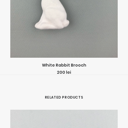
ADD TO CART
White Rabbit Brooch
200
lei
RELATED PRODUCTS