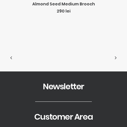
ADD TO CART
Almond Seed Medium Brooch
290
lei
Newsletter
Customer Area