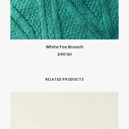
ADD TO CART
White Fox Brooch
240
lei
RELATED PRODUCTS