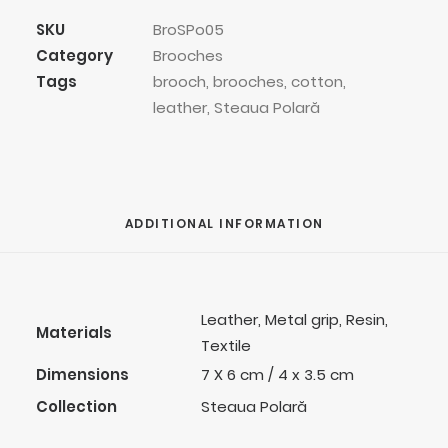
quantity
SKU
BroSPo05
Category
Brooches
Tags
brooch
,
brooches
,
cotton
,
leather
,
Steaua Polară
ADDITIONAL INFORMATION
Leather, Metal grip, Resin,
Materials
Textile
Dimensions
7 X 6 cm / 4 x 3.5 cm
Collection
Steaua Polară