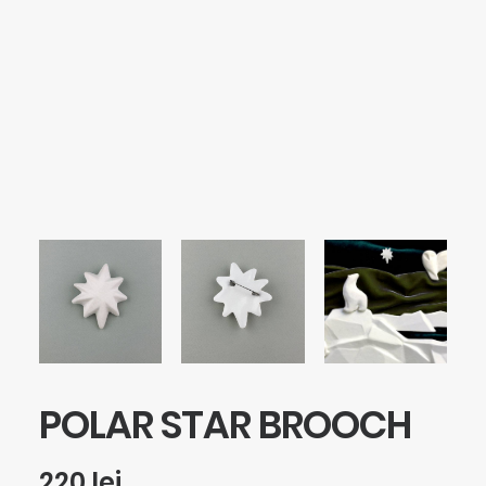
SEARCH
LOGIN / REGISTER
CART
Your cart is currently empty.
POLAR STAR BROOCH
220
lei