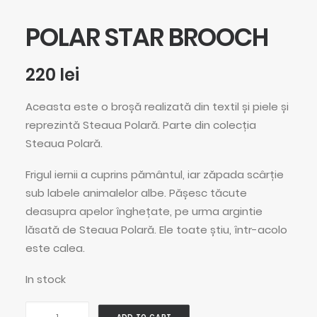
POLAR STAR BROOCH
220
lei
Aceasta este o broșă realizată din textil și piele și
reprezintă Steaua Polară. Parte din colecția
Steaua Polară.
Frigul iernii a cuprins pământul, iar zăpada scârție
sub labele animalelor albe. Pășesc tăcute
deasupra apelor înghețate, pe urma argintie
lăsată de Steaua Polară. Ele toate știu, într-acolo
este calea.
In stock
Polar