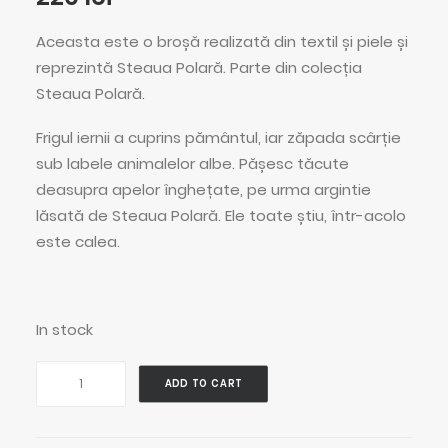
Aceasta este o broșă realizată din textil și piele și
reprezintă Steaua Polară. Parte din colecția
Steaua Polară.
Frigul iernii a cuprins pământul, iar zăpada scârție
sub labele animalelor albe. Pășesc tăcute
deasupra apelor înghețate, pe urma argintie
lăsată de Steaua Polară. Ele toate știu, într-acolo
este calea.
In stock
Polar
ADD TO CART
Star
Brooch