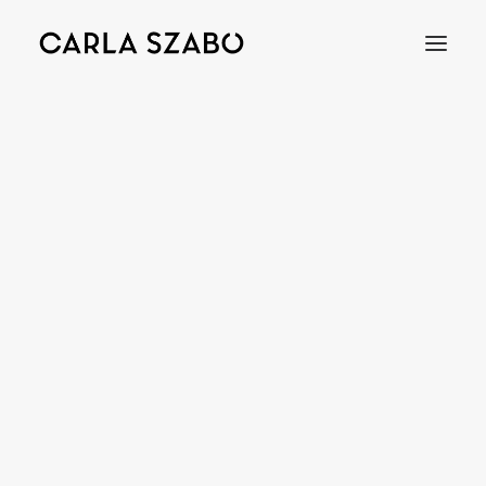
Bracelets
Earrings
Necklaces
Rings
Brooches
Objects
Wedding Rings
Accessories
Engagement Rings