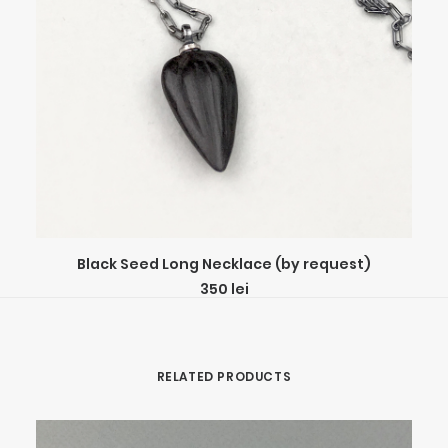
ADD TO CART
Black Seed Long Necklace (by request)
350
lei
RELATED PRODUCTS