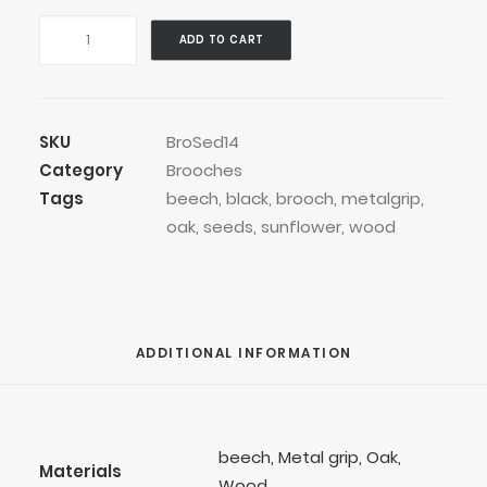
Stripey
ADD TO CART
Black
Seed
Medium
Brooch
SKU
BroSed14
quantity
Category
Brooches
Tags
beech
,
black
,
brooch
,
metalgrip
,
oak
,
seeds
,
sunflower
,
wood
ADDITIONAL INFORMATION
beech, Metal grip, Oak,
Materials
Wood