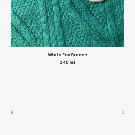
ADD TO CART
White Fox Brooch
240
lei