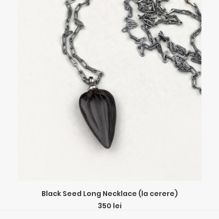
ADD TO CART
Black Seed Long Necklace (la cerere)
350
lei