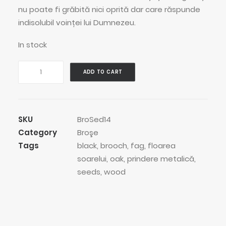
nu poate fi grăbită nici oprită dar care răspunde
indisolubil voinței lui Dumnezeu.
In stock
Stripey
ADD TO CART
Black
Seed
Medium
Brooch
SKU
BroSed14
quantity
Category
Broşe
Tags
black
,
brooch
,
fag
,
floarea
soarelui
,
oak
,
prindere metalică
,
seeds
,
wood