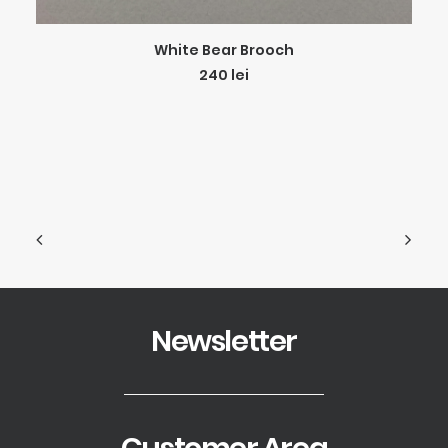
ADD TO CART
White Bear Brooch
240
lei
Newsletter