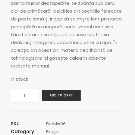
pământurilor deszăpezite, se zvântă sub cerul
clar de primăvară. Melcii ies din cochiliile ferecate
de peste iarnă și încep să se miște lent prin iarba
proaspătă ce acoperă lunca. Izvorul care și-a
făcut cărare prin zăpadă, descrie subtil linia
dealului și marginea pădurii încă pline cu apă. În
colecția din acest an, materia neprihănită de
tehnologizare își găsește calea în obiecte
realizate manual.
In stock
Deco
ADD TO CART
Snowdrop
quantity
SKU
BroMix06
Category
Broşe