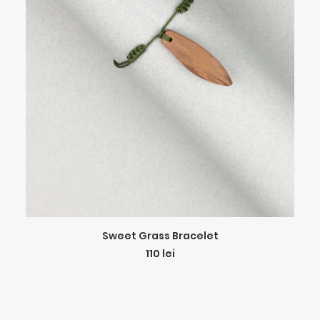
ADD TO CART
Sweet Grass Bracelet
110
lei