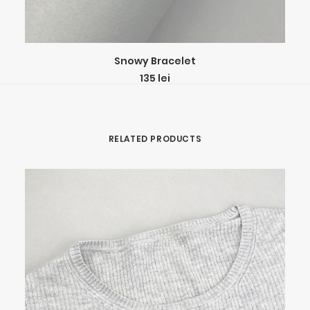
ADD TO CART
Snowy Bracelet
135
lei
RELATED PRODUCTS