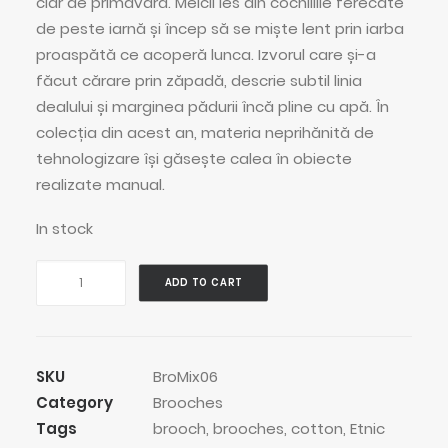
clar de primăvară. Melcii ies din cochiliile ferecate
de peste iarnă și încep să se miște lent prin iarba
proaspătă ce acoperă lunca. Izvorul care și-a
făcut cărare prin zăpadă, descrie subtil linia
dealului și marginea pădurii încă pline cu apă. În
colecția din acest an, materia neprihănită de
tehnologizare își găsește calea în obiecte
realizate manual.
In stock
Deco
ADD TO CART
Snowdrop
quantity
SKU
BroMix06
Category
Brooches
Tags
brooch
,
brooches
,
cotton
,
Etnic