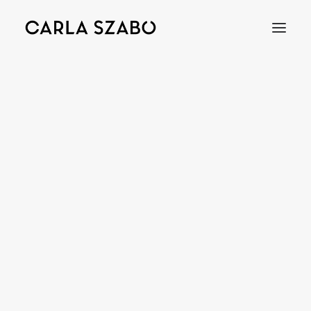
Bracelets
Earrings
Necklaces
Rings
Brooches
Objects
Wedding Rings
Accessories
Engagement Rings