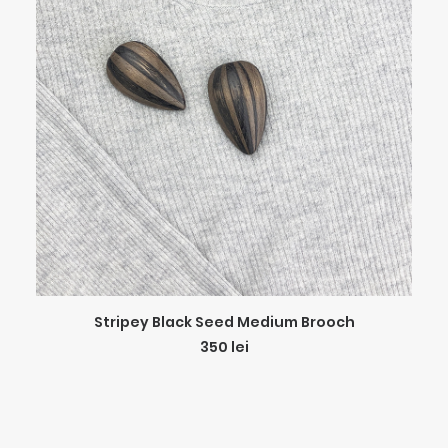
ADD TO CART
Stripey Black Seed Medium Brooch
350
lei