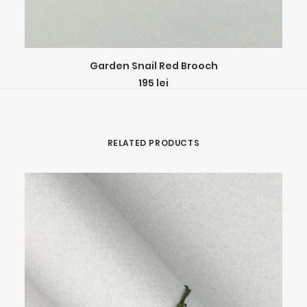
ADD TO CART
Garden Snail Red Brooch
195
lei
RELATED PRODUCTS