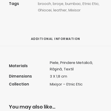
Tags
brooch
,
broșe
,
bumbac
,
Etnic Etic
,
Ghiocei
,
leather
,
Mixisor
ADDITIONAL INFORMATION
Piele, Prindere Metalică,
Materials
Răşină, Textil
Dimensions
3 X 1,8 cm
Collection
Mixișor – Etnic Etic
You may also like…